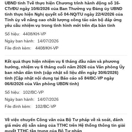
UBND tỉnh Tvề thực hiện Chương trình hành động số 16-
CTr/ĐU ngày 10/6/2026 của Ban Thường vụ Đảng ủy UBND
tỉnh thực hiện Nghị quyết số 04-NQ/TU ngày 22/4/2026 của
Tỉnh ủy về nâng cao chất lượng công tác cán bộ đáp ứng
yêu cầu nhiệm vụ trong tình hình mới trên địa bàn tỉnh
Số hiệu:
4408/KH-VP
Ngày ban hành:
14/07/2026
File đính kèm:
4408/KH-VP
Kết quả thực hiện nhiệm vụ 6 tháng đầu năm và phương
hướng, nhiệm vụ 6 tháng cuối năm 2026 của Văn phòng Ủy
ban nhân dân tỉnh (cập nhật số liệu đến ngày 30/6/2026)
tỉnh (Cập nhật nội dung tại Báo cáo số 84/BC-VP ngày
06/6/2026 của Văn phòng UBDN tỉnh)
Số hiệu:
102/BC-VP
Ngày ban hành:
14/07/2026
File đính kèm:
102/BC-VP
Về việc chuyển Công văn của Bộ Tư pháp về rà soát, đánh
giá mức độ sẵn sàng của TTHC trên Hệ thống thông tin giải
quyết TTHC tập trung của Bộ Tư pháp