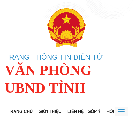
TRANG THÔNG TIN ĐIỆN TỬ
VĂN PHÒNG
UBND TỈNH
TRANG CHỦ
GIỚI THIỆU
LIÊN HỆ - GÓP Ý
HỎI ĐÁP
D
Toggl
naviga