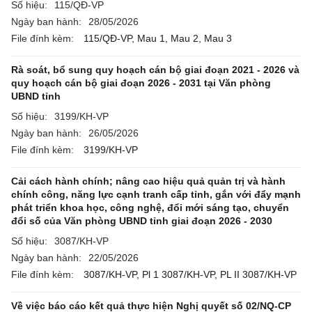
Số hiệu:
115/QĐ-VP
Ngày ban hành:
28/05/2026
File đính kèm:
115/QĐ-VP,
Mau 1,
Mau 2,
Mau 3
Rà soát, bổ sung quy hoạch cán bộ giai đoạn 2021 - 2026 và
quy hoạch cán bộ giai đoạn 2026 - 2031 tại Văn phòng
UBND tỉnh
Số hiệu:
3199/KH-VP
Ngày ban hành:
26/05/2026
File đính kèm:
3199/KH-VP
Cải cách hành chính; nâng cao hiệu quả quản trị và hành
chính công, năng lực cạnh tranh cấp tỉnh, gắn với đẩy mạnh
phát triển khoa học, công nghệ, đổi mới sáng tạo, chuyển
đổi số của Văn phòng UBND tỉnh giai đoạn 2026 - 2030
Số hiệu:
3087/KH-VP
Ngày ban hành:
22/05/2026
File đính kèm:
3087/KH-VP,
Pl 1 3087/KH-VP,
PL II 3087/KH-VP
Về việc báo cáo kết quả thực hiện Nghị quyết số 02/NQ-CP