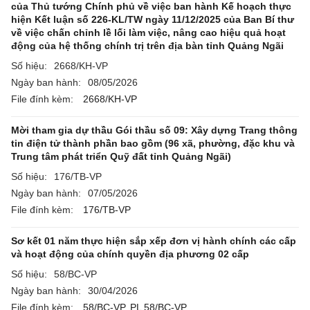
của Thủ tướng Chính phủ về việc ban hành Kế hoạch thực
hiện Kết luận số 226-KL/TW ngày 11/12/2025 của Ban Bí thư
về việc chấn chỉnh lề lối làm việc, nâng cao hiệu quả hoạt
động của hệ thống chính trị trên địa bàn tỉnh Quảng Ngãi
Số hiệu:
2668/KH-VP
Ngày ban hành:
08/05/2026
File đính kèm:
2668/KH-VP
Mời tham gia dự thầu Gói thầu số 09: Xây dựng Trang thông
tin điện tử thành phần bao gồm (96 xã, phường, đặc khu và
Trung tâm phát triển Quỹ đất tỉnh Quảng Ngãi)
Số hiệu:
176/TB-VP
Ngày ban hành:
07/05/2026
File đính kèm:
176/TB-VP
Sơ kết 01 năm thực hiện sắp xếp đơn vị hành chính các cấp
và hoạt động của chính quyền địa phương 02 cấp
Số hiệu:
58/BC-VP
Ngày ban hành:
30/04/2026
File đính kèm:
58/BC-VP,
PL 58/BC-VP