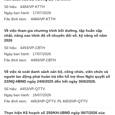
Số hiệu:
4484/VP-KTTH
Ngày ban hành:
17/07/2026
File đính kèm:
4484/VP-KTTH
Về việc tham gia chương trình bồi dưỡng, tập huấn cập
nhật, nâng cao trình độ về chuyển đổi số, kỹ năng số năm
2026
Số hiệu:
4493/VP-CBTH
Ngày ban hành:
17/07/2026
File đính kèm:
4493/VP-CBTH
Về việc rà soát danh sách cán bộ, công chức, viên chức và
người lao động phải hoàn trả tiền hỗ trợ theo Nghị quyết số
23/NQ-HĐND ngày 24/6/2025 đến hết ngày 30/6/2026.
Số hiệu:
4453/VP-QTTV
Ngày ban hành:
16/07/2026
File đính kèm:
4453/VP-QTTV,
PL 4453/VP-QTTV
Thực hiện Kế hoạch số 250/KH-UBND ngày 06/7/2026 của