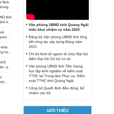
 lãnh
trong
iến,
luật,
ND tỉnh
ức chấp
ịnh kỳ
Văn phòng UBND tỉnh Quảng Ngãi
t của
triển khai nhiệm vụ năm 2025
a bàn
hức
ãi
quan
Đảng bộ Văn phòng UBND tỉnh tổng
g 8
kết công tác xây dựng Đảng năm
2021
 khai
ng học
Chi bộ Kinh tế ngành tổ chức Đại hội
ới đất
điểm Đại hội Chi bộ cơ sở
 phổ
Văn phòng UBND tỉnh Tiền Giang
ản, quy
học tập kinh nghiệm về kiểm soát
TTHC tại Trung tâm Phục vụ- Kiểm
n
soát TTHC tỉnh Quảng Ngãi
ỉnh
 gia
Công bố Quyết định điều động, bổ
h, liệt
nhiệm cán bộ
g binh
GIỚI THIỆU