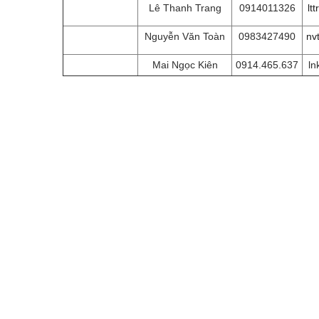
Lê Thanh Trang
0914011326
lt
Nguyễn Văn Toàn
0983427490
nv
Mai Ngọc Kiên
0914.465.637
ln