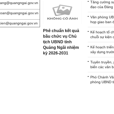
Tăng cường sự
trang@quangngai.gov.vn
đạo của Đảng 
công tác phổ b
toan@quangngai.gov.vn
giáo dục pháp 
Văn phòng UB
nâng cao ý th
họp giao ban đ
kien
@quangngai.gov.vn
hành pháp luậ
tháng 7/2026
Phê chuẩn kết quả
cán bộ trên đị
Kế hoạch tổ c
tỉnh Quảng Ng
bầu chức vụ Chủ
chuỗi sự kiện 
tịch UBND tỉnh
trọng vào thán
năm 2026
Kế hoạch triển
Quảng Ngãi nhiệm
xây dựng trườ
kỳ 2026-2031
tại 5 xã biên gi
liền đợt 2
Tuyên truyền,
biến các văn b
định pháp luật
Phó Chánh Vă
phòng UBND t
thăm, tặng quà
đình thương bin
sĩ Ngày Thươn
- Liệt sĩ