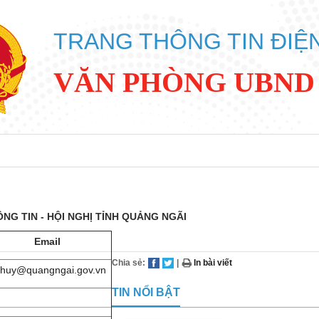
TRANG THÔNG TIN ĐIỆ
VĂN PHÒNG UBND
NG TIN - HỘI NGHỊ TỈNH QUẢNG NGÃI
Email
Chia sẻ:
|
In bài viết
tthuy@quangngai.gov.vn​​
TIN NỔI BẬT